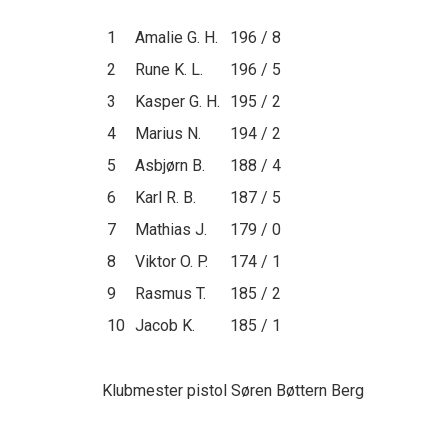
1
Amalie G. H.
196 / 8
2
Rune K. L.
196 / 5
3
Kasper G. H.
195 / 2
4
Marius N.
194 / 2
5
Asbjørn B.
188 / 4
6
Karl R. B.
187 / 5
7
Mathias J.
179 / 0
8
Viktor O. P.
174 / 1
9
Rasmus T.
185 / 2
10
Jacob K.
185 / 1
Klubmester pistol Søren Bøttern Berg