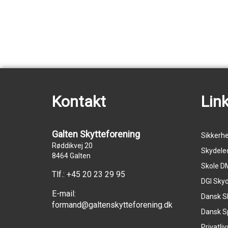
Kontakt
Lin
Galten Skytteforening
Sikkerh
Røddikvej 20
Skydele
8464 Galten
Skole DM
Tlf.:
+45 20 23 29 95
DGI Sky
E-mail:
Dansk S
formand@galtenskytteforening.dk
Dansk S
Privatliv