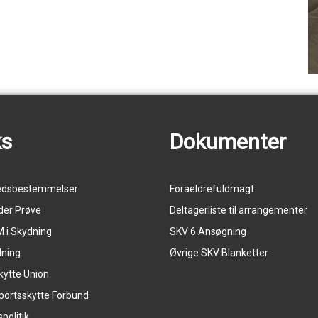
ks
Dokumenter
edsbestemmelser
Foraeldrefuldmagt
der Prøve
Deltagerliste til arrangementer
 i Skydning
SKV 6 Ansøgning
dning
Øvrige SKV Blanketter
kytte Union
portsskytte Forbund
spolitik