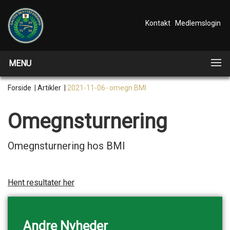
Kontakt
Medlemslogin
MENU
Forside
|
Artikler
|
2021-11-06- omegn BMI
Omegnsturnering
Omegnsturnering hos BMI
Hent resultater her
Andre Nyheder